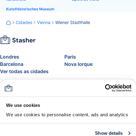
Kunsthistorisches Museum
Cidades
Vienna
Wiener Stadthalle
Londres
Paris
Barcelona
Nova Iorque
Ver todas as cidades
Sobre
Preços
FAQ
Apoio
Blogue
Adere ao programa de
We use cookies
afiliados da Stasher
We use cookies to personalise content, ads and analytics
Franquia de bagagem aérea
A Garantia Stasher
Termos e condições
Show details