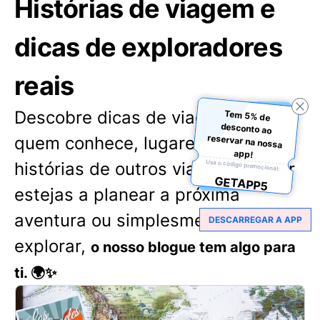
Histórias de viagem e
dicas de exploradores
reais
Descobre dicas de viagem de
Tem 5% de
desconto ao
reservar na nossa
quem conhece, lugares secretos e
app!
Usa o código promocional:
histórias de outros viajantes. Quer
GETAPP5
estejas a planear a próxima
aventura ou simplesmente adores
DESCARREGAR A APP
explorar,
o nosso blogue tem algo para
ti. 🌍✨