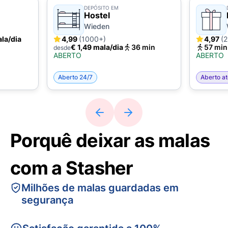
DEPÓSITO EM
Hostel
Wieden
ala/dia
4,99
(1000+)
4,97
(
€ 1,49 mala/dia
36 min
57 min
desde
ABERTO
ABERTO
Aberto 24/7
Aberto at
Porquê deixar as malas
com a Stasher
Milhões de malas guardadas em
segurança