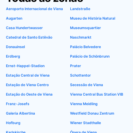
Aeroporto Internacional de Viena
Landstraße
Augarten
Museu de História Natural
Casa Hundertwasser
Museumsquartier
Catedral de Santo Estêvão
Naschmarkt
Donauinsel
Palácio Belvedere
Erdberg
Palácio de Schönbrunn
Ernst-Happel-Stadion
Prater
Estação Central de Viena
Schottentor
Estação de Viena Centro
Secessão de Viena
Estação do Oeste de Viena
Vienna Central Bus Station VIB
Franz-Josefs
Vienna Meidling
Galeria Albertina
Westfield Donau Zentrum
Hofburg
Wiener Stadthalle
Karlskirche
Ópera de Viena