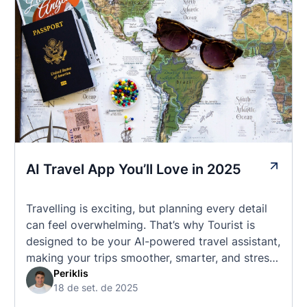
AI Travel App You’ll Love in 2025
Travelling is exciting, but planning every detail
can feel overwhelming. That’s why Tourist is
designed to be your AI-powered travel assistant,
making your trips smoother, smarter, and stress-
free. 🧭 What Makes the Tourist App Unique?
Periklis
18 de set. de 2025
Unlike standard travel apps, Tourist combines