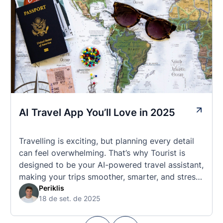
AI Travel App You’ll Love in 2025
Travelling is exciting, but planning every detail
can feel overwhelming. That’s why Tourist is
designed to be your AI-powered travel assistant,
making your trips smoother, smarter, and stress-
free. 🧭 What Makes the Tourist App Unique?
Periklis
18 de set. de 2025
Unlike standard travel apps, Tourist combines
powerful tools into one easy-to-use platform: