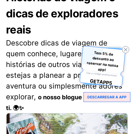
dicas de exploradores
reais
Descobre dicas de viagem de
quem conhece, lugares secretos e
Tem 5% de
desconto ao
reservar na nossa
histórias de outros viajantes. Quer
app!
estejas a planear a próxima
Usa o código promocional:
GETAPP5
aventura ou simplesmente adores
explorar,
o nosso blogue tem algo para
DESCARREGAR A APP
ti. 🌍✨