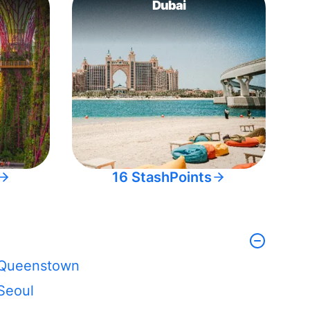
Dubai
16 StashPoints
Queenstown
Seoul