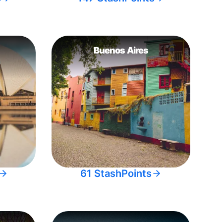
Buenos Aires
61 StashPoints