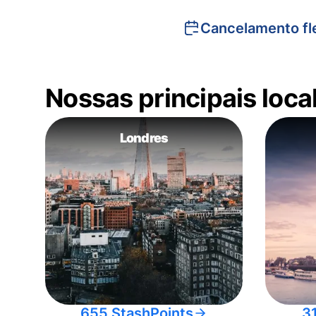
Cancelamento fle
Nossas principais loc
Londres
655 StashPoints
3