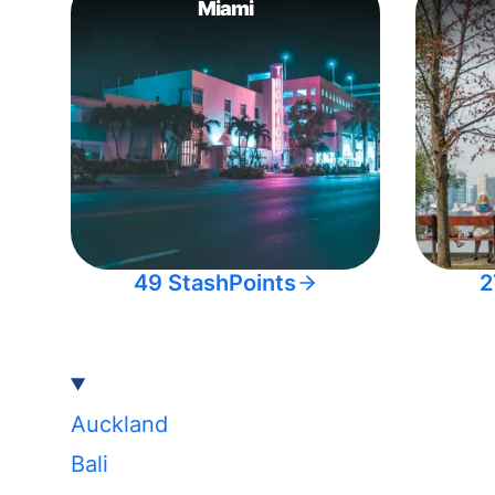
Miami
49 StashPoints
2
Auckland
Bali