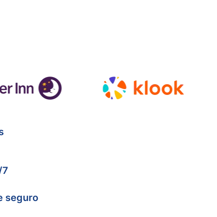
s
/7
e seguro