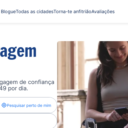
Blogue
Todas as cidades
Torna-te anfitrião
Avaliações
gagem
agagem de confiança
,49 por dia.
Pesquisar perto de mim