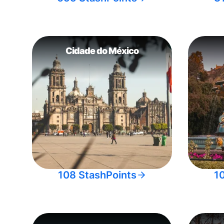
Cidade do México
108 StashPoints
1