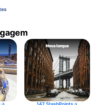
tes
bagagem
Nova Iorque
s
147 StashPoints