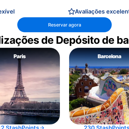
xível
Avaliações excelen
Reservar agora
alizações de Depósito de 
Paris
Barcelona
12 StashPoints
230 StashPoint