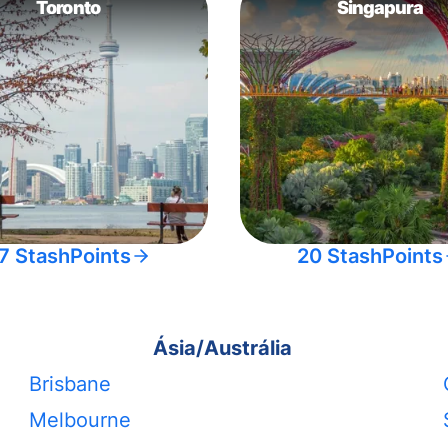
Toronto
Singapura
7 StashPoints
20 StashPoints
Ásia/Austrália
Brisbane
Melbourne