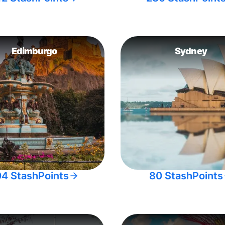
Edimburgo
Sydney
04 StashPoints
80 StashPoints