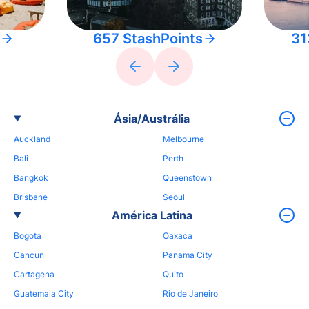
657 StashPoints
31
Ásia/Austrália
Auckland
Melbourne
Bali
Perth
Bangkok
Queenstown
Brisbane
Seoul
América Latina
Bogota
Oaxaca
Cancun
Panama City
Cartagena
Quito
Guatemala City
Rio de Janeiro