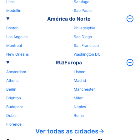
Lima
Santiago
Medellin
Sao Paulo
América do Norte
Boston
Philadelphia
Los Angeles
San Diego
Montreal
San Francisco
New Orleans
Washington DC
RU/Europa
Amsterdam
Lisbon
Athens
Madrid
Berlin
Manchester
Brighton
Milan
Budapest
Naples
Dublin
Rome
Florence
Ver todas as cidades