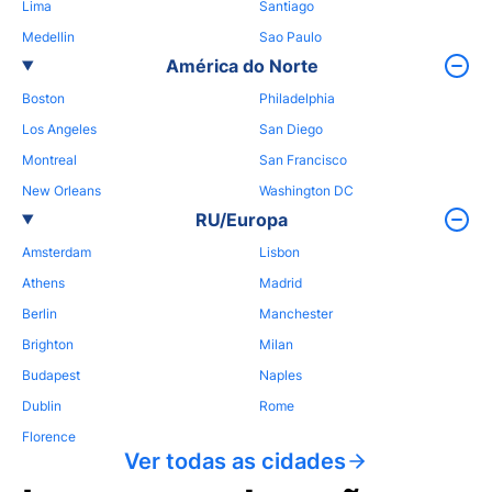
Lima
Santiago
Medellin
Sao Paulo
América do Norte
Boston
Philadelphia
Los Angeles
San Diego
Montreal
San Francisco
New Orleans
Washington DC
RU/Europa
Amsterdam
Lisbon
Athens
Madrid
Berlin
Manchester
Brighton
Milan
Budapest
Naples
Dublin
Rome
Florence
Ver todas as cidades