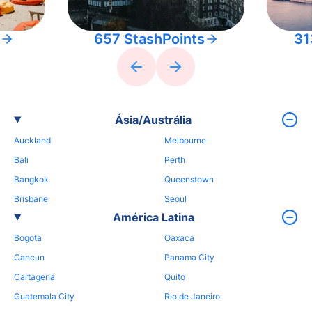
657 StashPoints
31
Ásia/Austrália
Auckland
Melbourne
Bali
Perth
Bangkok
Queenstown
Brisbane
Seoul
América Latina
Bogota
Oaxaca
Cancun
Panama City
Cartagena
Quito
Guatemala City
Rio de Janeiro