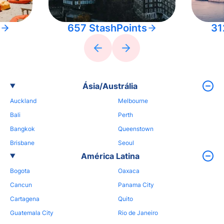
657 StashPoints
31
Ásia/Austrália
Auckland
Melbourne
Bali
Perth
Bangkok
Queenstown
Brisbane
Seoul
América Latina
Bogota
Oaxaca
Cancun
Panama City
Cartagena
Quito
Guatemala City
Rio de Janeiro