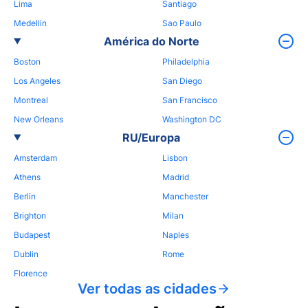
Lima
Santiago
Medellin
Sao Paulo
América do Norte
Boston
Philadelphia
Los Angeles
San Diego
Montreal
San Francisco
New Orleans
Washington DC
RU/Europa
Amsterdam
Lisbon
Athens
Madrid
Berlin
Manchester
Brighton
Milan
Budapest
Naples
Dublin
Rome
Florence
Ver todas as cidades