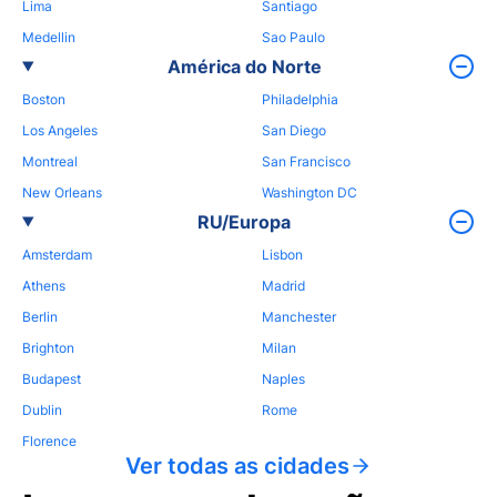
Lima
Santiago
Medellin
Sao Paulo
América do Norte
Boston
Philadelphia
Los Angeles
San Diego
Montreal
San Francisco
New Orleans
Washington DC
RU/Europa
Amsterdam
Lisbon
Athens
Madrid
Berlin
Manchester
Brighton
Milan
Budapest
Naples
Dublin
Rome
Florence
Ver todas as cidades