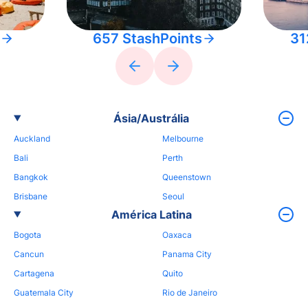
657 StashPoints
31
Ásia/Austrália
Auckland
Melbourne
Bali
Perth
Bangkok
Queenstown
Brisbane
Seoul
América Latina
Bogota
Oaxaca
Cancun
Panama City
Cartagena
Quito
Guatemala City
Rio de Janeiro