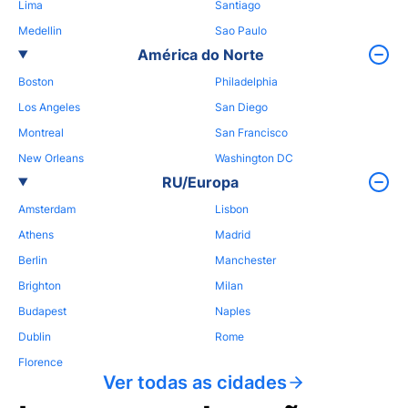
Lima
Santiago
Medellin
Sao Paulo
América do Norte
Boston
Philadelphia
Los Angeles
San Diego
Montreal
San Francisco
New Orleans
Washington DC
RU/Europa
Amsterdam
Lisbon
Athens
Madrid
Berlin
Manchester
Brighton
Milan
Budapest
Naples
Dublin
Rome
Florence
Ver todas as cidades