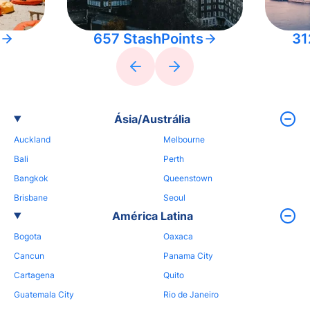
657 StashPoints
31
Ásia/Austrália
Auckland
Melbourne
Bali
Perth
Bangkok
Queenstown
Brisbane
Seoul
América Latina
Bogota
Oaxaca
Cancun
Panama City
Cartagena
Quito
Guatemala City
Rio de Janeiro