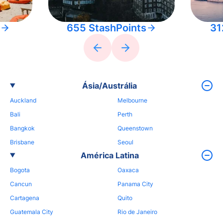
655 StashPoints
31
Ásia/Austrália
Auckland
Melbourne
Bali
Perth
Bangkok
Queenstown
Brisbane
Seoul
América Latina
Bogota
Oaxaca
Cancun
Panama City
Cartagena
Quito
Guatemala City
Rio de Janeiro