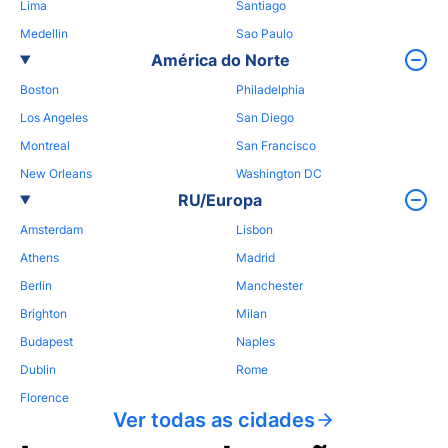
Lima
Santiago
Medellin
Sao Paulo
América do Norte
Boston
Philadelphia
Los Angeles
San Diego
Montreal
San Francisco
New Orleans
Washington DC
RU/Europa
Amsterdam
Lisbon
Athens
Madrid
Berlin
Manchester
Brighton
Milan
Budapest
Naples
Dublin
Rome
Florence
Ver todas as cidades