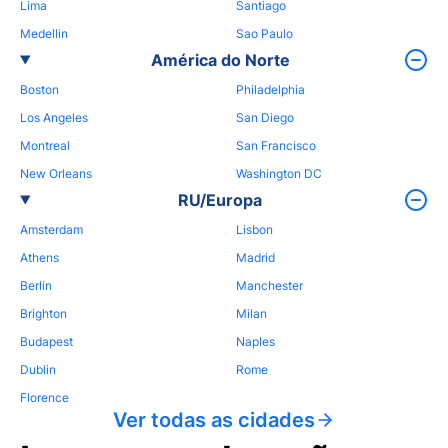
Lima
Santiago
Medellin
Sao Paulo
América do Norte
Boston
Philadelphia
Los Angeles
San Diego
Montreal
San Francisco
New Orleans
Washington DC
RU/Europa
Amsterdam
Lisbon
Athens
Madrid
Berlin
Manchester
Brighton
Milan
Budapest
Naples
Dublin
Rome
Florence
Ver todas as cidades