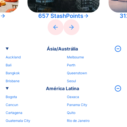
657 StashPoints
31
Ásia/Austrália
Auckland
Melbourne
Bali
Perth
Bangkok
Queenstown
Brisbane
Seoul
América Latina
Bogota
Oaxaca
Cancun
Panama City
Cartagena
Quito
Guatemala City
Rio de Janeiro