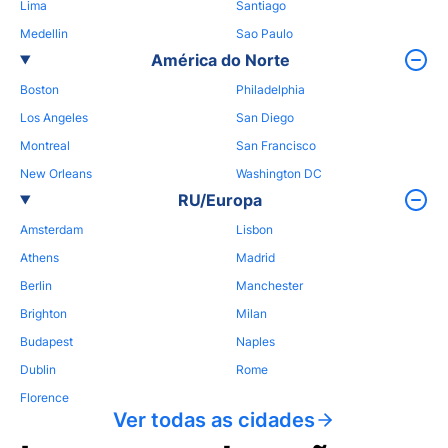
Lima
Santiago
Medellin
Sao Paulo
América do Norte
Boston
Philadelphia
Los Angeles
San Diego
Montreal
San Francisco
New Orleans
Washington DC
RU/Europa
Amsterdam
Lisbon
Athens
Madrid
Berlin
Manchester
Brighton
Milan
Budapest
Naples
Dublin
Rome
Florence
Ver todas as cidades