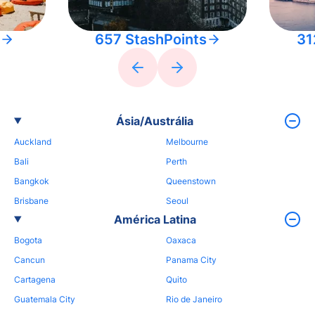
657 StashPoints
31
Ásia/Austrália
Auckland
Melbourne
Bali
Perth
Bangkok
Queenstown
Brisbane
Seoul
América Latina
Bogota
Oaxaca
Cancun
Panama City
Cartagena
Quito
Guatemala City
Rio de Janeiro