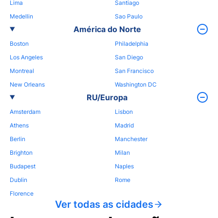
Lima
Santiago
Medellin
Sao Paulo
América do Norte
Boston
Philadelphia
Los Angeles
San Diego
Montreal
San Francisco
New Orleans
Washington DC
RU/Europa
Amsterdam
Lisbon
Athens
Madrid
Berlin
Manchester
Brighton
Milan
Budapest
Naples
Dublin
Rome
Florence
Ver todas as cidades