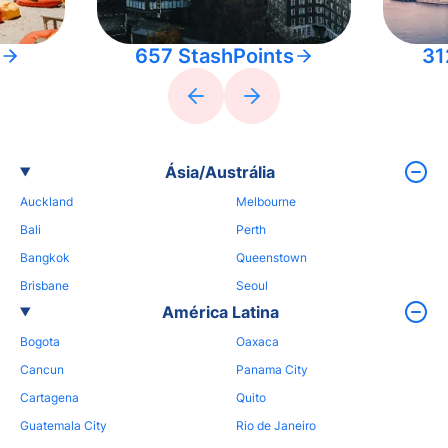
657 StashPoints
31
Ásia/Austrália
Auckland
Melbourne
Bali
Perth
Bangkok
Queenstown
Brisbane
Seoul
América Latina
Bogota
Oaxaca
Cancun
Panama City
Cartagena
Quito
Guatemala City
Rio de Janeiro