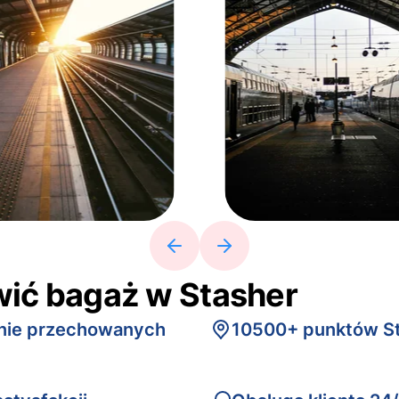
wić bagaż w Stasher
znie przechowanych
10500+ punktów St