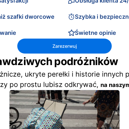
atysfakcji
Obsługa klienta 24
niż szafki dworcowe
Szybka i bezpieczn
owanie
Świetne opinie
Zarezerwuj
prawdziwych podróżników
icze, ukryte perełki i historie innych 
czy po prostu lubisz odkrywać,
na naszym