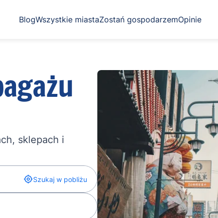
Blog
Wszystkie miasta
Zostań gospodarzem
Opinie
bagażu
ch, sklepach i
Szukaj w pobliżu