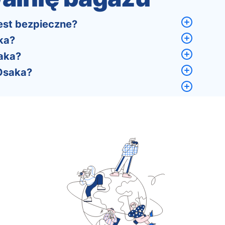
est bezpieczne?
ka?
saka?
Osaka?