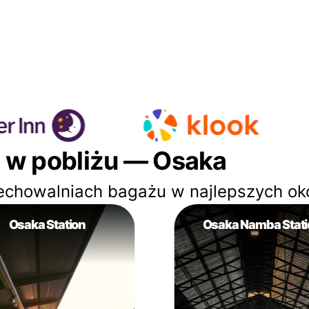
 w pobliżu — Osaka
echowalniach bagażu w najlepszych ok
Osaka Station
Osaka Namba Stati