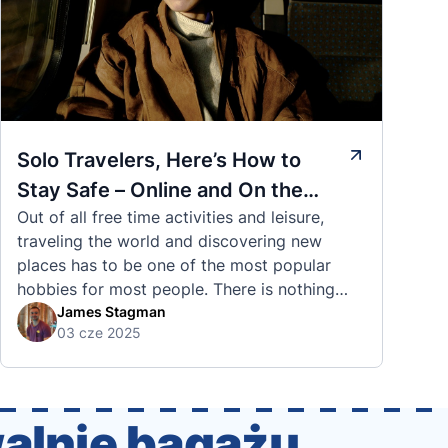
Solo Travelers, Here’s How to
Stay Safe – Online and On the
Out of all free time activities and leisure,
Road
traveling the world and discovering new
places has to be one of the most popular
hobbies for most people. There is nothing
quite like visiting a brand new city, country,
James Stagman
03 cze 2025
or region and experiencing the culture, the
traditions, the languages, and everything else
that a completely new …
walnię bagażu