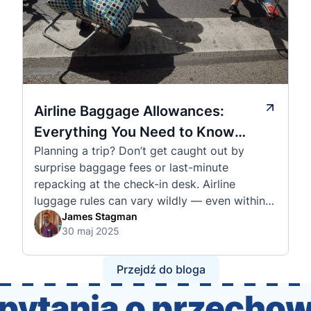
Airline Baggage Allowances:
Everything You Need to Know
Planning a trip? Don’t get caught out by
Before You Fly
surprise baggage fees or last-minute
repacking at the check-in desk. Airline
luggage rules can vary wildly — even within
the same country or alliance. That’s why
James Stagman
30 maj 2025
we’ve created a detailed set of guides to help
you navigate the cabin and checked baggage
policies of over 30 international …
Przejdź do bloga
pytania o przecho