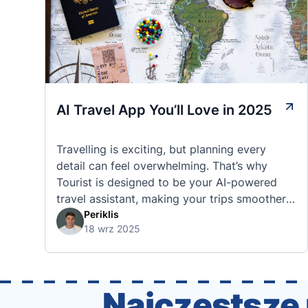
AI Travel App You’ll Love in 2025
Travelling is exciting, but planning every
detail can feel overwhelming. That’s why
Tourist is designed to be your AI-powered
travel assistant, making your trips smoother,
smarter, and stress-free. 🧭 What Makes the
Periklis
18 wrz 2025
Tourist App Unique? Unlike standard travel
apps, Tourist combines powerful tools into
one easy-to-use platform: With Tourist, your
trip planning becomes as exciting …
Najczęstsze 