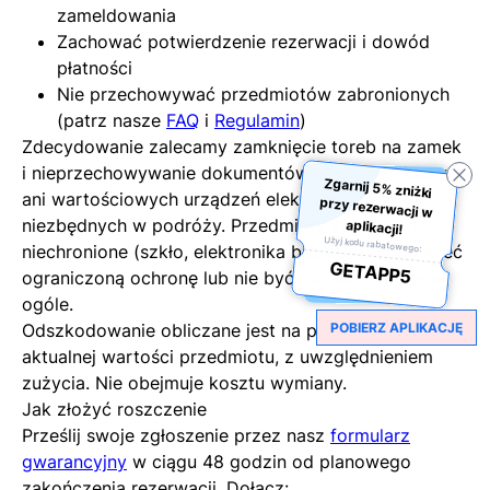
zameldowania
Zachować potwierdzenie rezerwacji i dowód
płatności
Nie przechowywać przedmiotów zabronionych
(patrz nasze
FAQ
i
Regulamin
)
Zdecydowanie zalecamy zamknięcie toreb na zamek
i nieprzechowywanie dokumentów podróży, kluczy
Zgarnij 5% zniżki
przy rezerwacji w
ani wartościowych urządzeń elektronicznych
niezbędnych w podróży. Przedmioty kruche lub
aplikacji!
Użyj kodu rabatowego:
niechronione (szkło, elektronika bez etui) mogą mieć
GETAPP5
ograniczoną ochronę lub nie być objęte ochroną w
ogóle.
Odszkodowanie obliczane jest na podstawie
POBIERZ APLIKACJĘ
aktualnej wartości przedmiotu, z uwzględnieniem
zużycia. Nie obejmuje kosztu wymiany.
Jak złożyć roszczenie
Prześlij swoje zgłoszenie przez nasz
formularz
gwarancyjny
w ciągu 48 godzin od planowego
zakończenia rezerwacji. Dołącz: