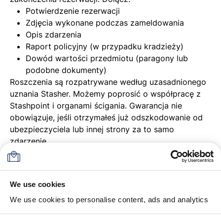
Potwierdzenie rezerwacji
Zdjęcia wykonane podczas zameldowania
Opis zdarzenia
Raport policyjny (w przypadku kradzieży)
Dowód wartości przedmiotu (paragony lub
podobne dokumenty)
Roszczenia są rozpatrywane według uzasadnionego
uznania Stasher. Możemy poprosić o współpracę z
Stashpoint i organami ścigania. Gwarancja nie
obowiązuje, jeśli otrzymałeś już odszkodowanie od
ubezpieczyciela lub innej strony za to samo
zdarzenie.
Wyłączenia
Gwarancja nie obejmuje: przedmiotów zabronionych,
toreb niezarezerwowanych przez Stasher,
We use cookies
porzuconych toreb nieodebranych w rozsądnym
We use cookies to personalise content, ads and analytics
czasie ani żadnego Zdarzenia Katastroficznego
(wojny, terroryzmu, zamieszek, pożaru, klęsk