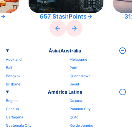
657 StashPoints
31
Ásia/Austrália
Auckland
Melbourne
Bali
Perth
Bangkok
Queenstown
Brisbane
Seoul
América Latina
Bogota
Oaxaca
Cancun
Panama City
Cartagena
Quito
Guatemala City
Rio de Janeiro