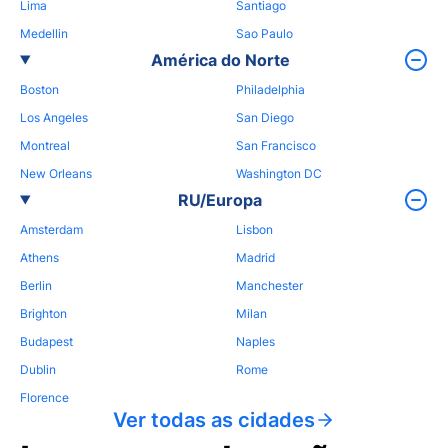
Lima
Santiago
Medellin
Sao Paulo
América do Norte
Boston
Philadelphia
Los Angeles
San Diego
Montreal
San Francisco
New Orleans
Washington DC
RU/Europa
Amsterdam
Lisbon
Athens
Madrid
Berlin
Manchester
Brighton
Milan
Budapest
Naples
Dublin
Rome
Florence
Ver todas as cidades