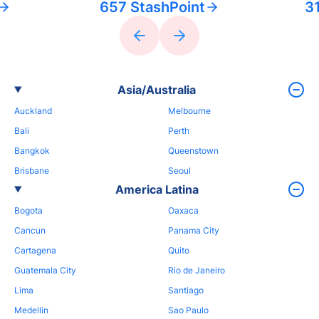
657 StashPoint
3
Asia/Australia
Auckland
Melbourne
Bali
Perth
Bangkok
Queenstown
Brisbane
Seoul
America Latina
Bogota
Oaxaca
Cancun
Panama City
Cartagena
Quito
Guatemala City
Rio de Janeiro
Lima
Santiago
Medellin
Sao Paulo