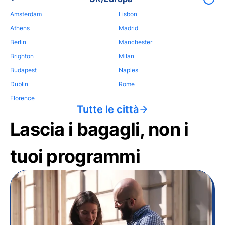
Amsterdam
Lisbon
Athens
Madrid
Berlin
Manchester
Brighton
Milan
Budapest
Naples
Dublin
Rome
Florence
Tutte le città
Lascia i bagagli, non i
tuoi programmi