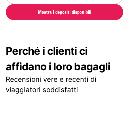
Mostra i depositi disponibili
Perché i clienti ci
affidano i loro bagagli
Recensioni vere e recenti di
viaggiatori soddisfatti