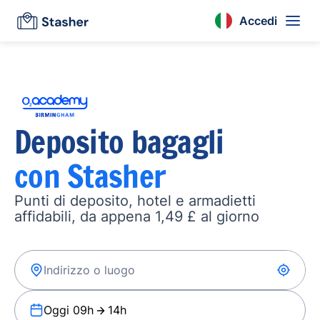
Accedi
Deposito bagagli
con Stasher
Punti di deposito, hotel e armadietti
affidabili, da appena 1,49 £ al giorno
Oggi 09h
14h