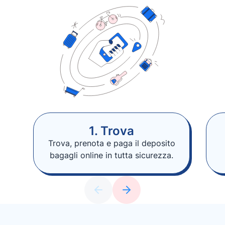
1. Trova
Trova, prenota e paga il deposito
bagagli online in tutta sicurezza.