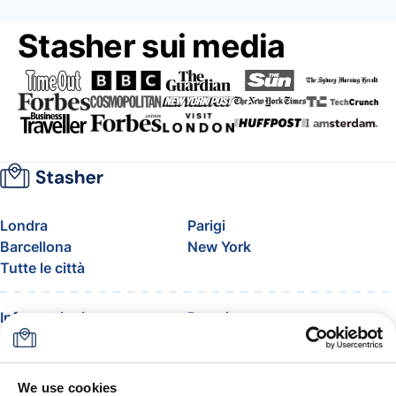
Stasher sui media
Londra
Parigi
Barcellona
New York
Tutte le città
Informazioni
Prezzi
FAQ
Assistenza
Blog
Entra nel programma
affiliati di Stasher
We use cookies