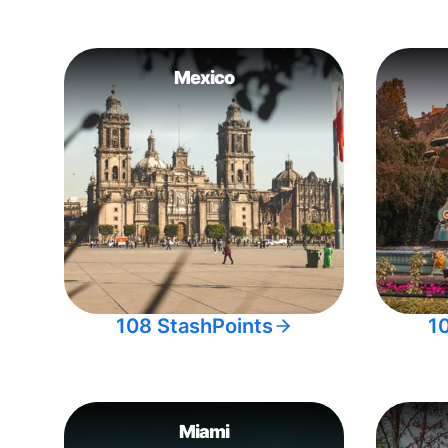
Mexico
108 StashPoints
1
Miami