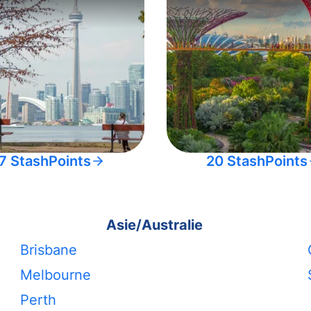
7 StashPoints
20 StashPoints
Asie/Australie
Brisbane
Melbourne
Perth