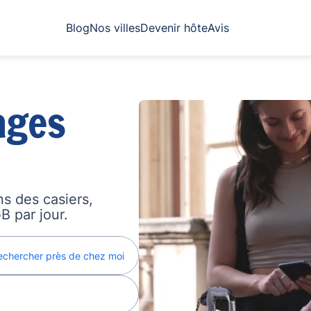
Blog
Nos villes
Devenir hôte
Avis
ages
s des casiers,
B par jour.
echercher près de chez moi