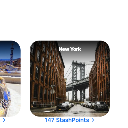
New York
s
147 StashPoints