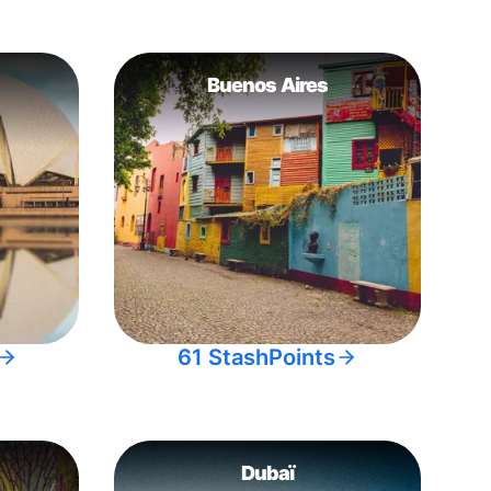
Buenos Aires
61 StashPoints
Dubaï