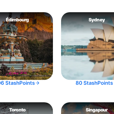
Édimbourg
Sydney
06 StashPoints
80 StashPoints
Toronto
Singapour