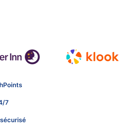
hPoints
4/7
 sécurisé