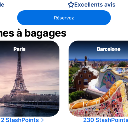
le
Excellents avis
Réservez
nes à bagages
Paris
Barcelone
12 StashPoints
230 StashPoint