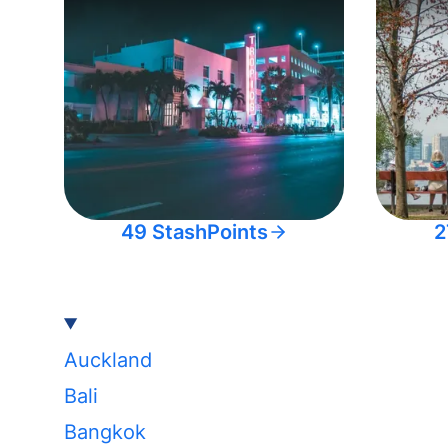
49 StashPoints
2
Auckland
Bali
Bangkok