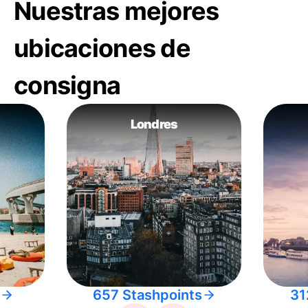
Nuestras mejores
ubicaciones de
consigna
Londres
657 Stashpoints
31