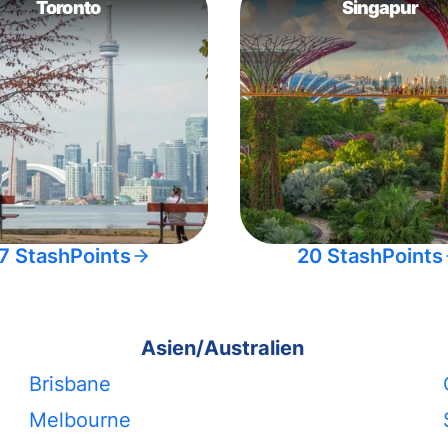
Toronto
Singapur
7 StashPoints
20 StashPoints
Asien/Australien
Brisbane
Melbourne