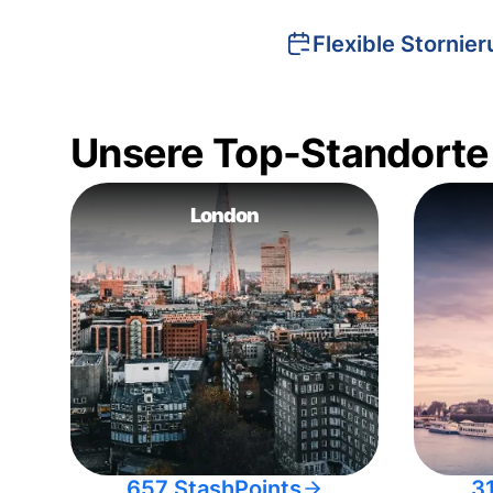
Flexible Stornie
Unsere Top-Standorte
London
657 StashPoints
3