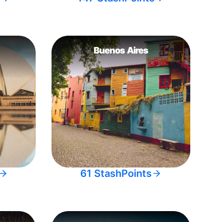
Buenos Aires
61 StashPoints