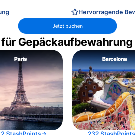
rung
Hervorragende Be
Jetzt buchen
 für Gepäckaufbewahrung
Paris
Barcelona
12 StashPoints
232 StashPoint