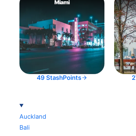
Miami
49 StashPoints
2
Auckland
Bali