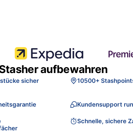
 Stasher aufbewahren
stücke sicher
10500+ Stashpoint
eitsgarantie
Kundensupport run
e
Schnelle, sichere 
fächer