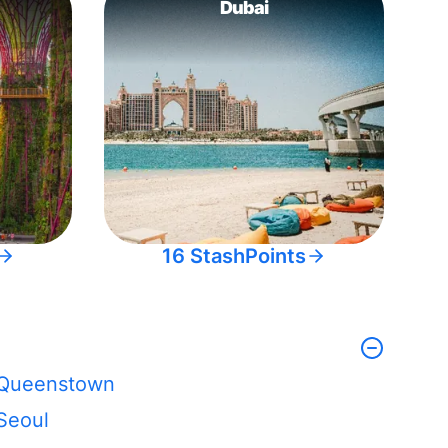
Dubai
16 StashPoints
Queenstown
Seoul