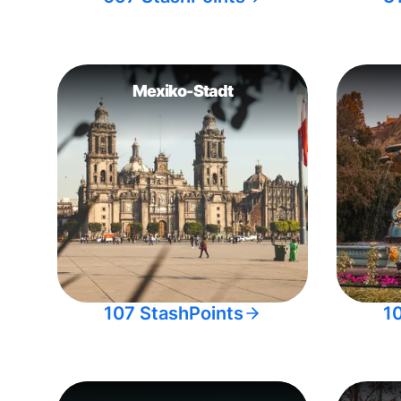
Mexiko-Stadt
107 StashPoints
1