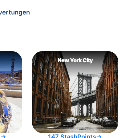
wertungen
New York City
s
147 StashPoints