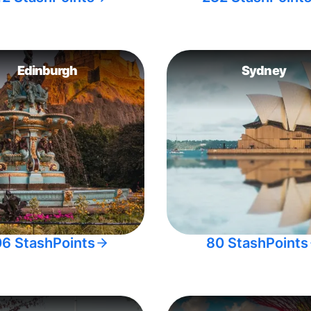
Edinburgh
Sydney
06 StashPoints
80 StashPoints