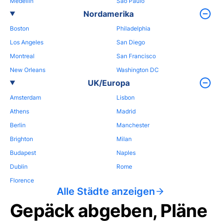
Medellin
Sao Paulo
Nordamerika
Boston
Philadelphia
Los Angeles
San Diego
Montreal
San Francisco
New Orleans
Washington DC
UK/Europa
Amsterdam
Lisbon
Athens
Madrid
Berlin
Manchester
Brighton
Milan
Budapest
Naples
Dublin
Rome
Florence
Alle Städte anzeigen
Gepäck abgeben, Pläne