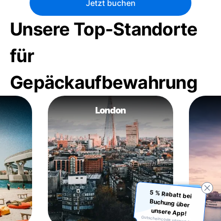
Jetzt buchen
Unsere Top-Standorte
für
Gepäckaufbewahrung
London
5 % Rabatt bei
Buchung über
unsere App!
Gutscheincode verwenden: