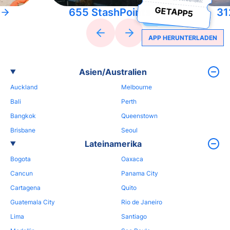
GETAPP5
655 StashPoints
31
APP HERUNTERLADEN
Asien/Australien
Auckland
Melbourne
Bali
Perth
Bangkok
Queenstown
Brisbane
Seoul
Lateinamerika
Bogota
Oaxaca
Cancun
Panama City
Cartagena
Quito
Guatemala City
Rio de Janeiro
Lima
Santiago