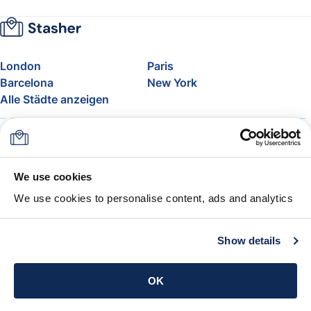
London
Paris
Barcelona
New York
Alle Städte anzeigen
Über uns
Preise
FAQ
Support
Blog
Nehmen Sie am Affiliate-
We use cookies
Programm von Stasher teil
We use cookies to personalise content, ads and analytics
Freigepäck bei Airlines
Die Stasher-Garantie
AGB
Show details
App holen
OK